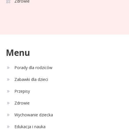
Zdrowie
2
względu na wiek: Kto skorzysta?
Celebryci
Adam Zdrójkowski wiek:
3
tajemnice aktora
Menu
Celebryci
Porady dla rodziców
Adamek wiek: ile lat ma legenda
4
polskiego boksu?
Zabawki dla dzieci
Przepisy
Zdrowie
Wychowanie dziecka
Edukacja i nauka