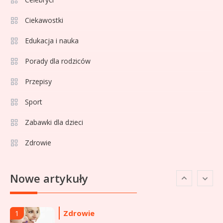
Ciekawostki
Celebryci
Adamek wiek: ile lat ma legenda
Edukacja i nauka
4
polskiego boksu?
Porady dla rodziców
Przepisy
Celebryci
Aga Grzelak wiek: odkryj prawdę
Sport
5
o popularnej influencerce!
Zabawki dla dzieci
Zdrowie
Celebryci
Agata Buzek wiek: wszystko o
6
Nowe artykuły
aktorce i jej karierze
Zdrowie
1