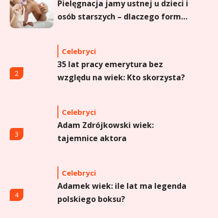
Pielęgnacja jamy ustnej u dzieci i
osób starszych – dlaczego forma
sprayu to strzał w dziesiątkę?
Celebryci
35 lat pracy emerytura bez
2
względu na wiek: Kto skorzysta?
Celebryci
Adam Zdrójkowski wiek:
3
tajemnice aktora
Celebryci
Adamek wiek: ile lat ma legenda
4
polskiego boksu?