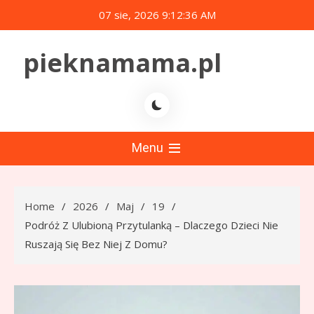
Skip
07 sie, 2026
9:12:37 AM
to
content
pieknamama.pl
Menu
Home
2026
Maj
19
Podróż Z Ulubioną Przytulanką – Dlaczego Dzieci Nie
Ruszają Się Bez Niej Z Domu?