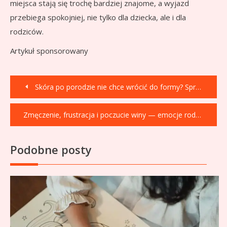
miejsca stają się trochę bardziej znajome, a wyjazd
przebiega spokojniej, nie tylko dla dziecka, ale i dla
rodziców.
Artykuł sponsorowany
Nawigacja
Skóra po porodzie nie chce wrócić do formy? Sprawdź, jak ujędrnić ciało bez skalpela
wpisu
Zmęczenie, frustracja i poczucie winy — emocje rodziców dzieci w spektrum autyzmu, o których rzadko się mówi
Podobne posty