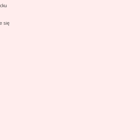
ecku
e się