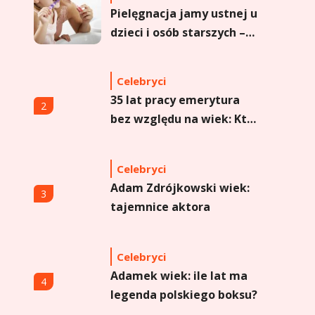
Pielęgnacja jamy ustnej u
dzieci i osób starszych –
dlaczego forma sprayu to
strzał w dziesiątkę?
Celebryci
35 lat pracy emerytura
2
bez względu na wiek: Kto
skorzysta?
Celebryci
Adam Zdrójkowski wiek:
3
tajemnice aktora
Celebryci
Adamek wiek: ile lat ma
4
legenda polskiego boksu?