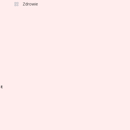
2
Zdrowie
bez względu na wiek: Kto
skorzysta?
Celebryci
Adam Zdrójkowski wiek:
3
tajemnice aktora
Celebryci
Adamek wiek: ile lat ma
4
legenda polskiego boksu?
st