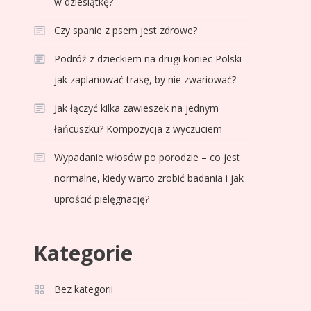
w dziesiątkę?
Czy spanie z psem jest zdrowe?
Podróż z dzieckiem na drugi koniec Polski –
jak zaplanować trasę, by nie zwariować?
Jak łączyć kilka zawieszek na jednym
łańcuszku? Kompozycja z wyczuciem
Wypadanie włosów po porodzie – co jest
normalne, kiedy warto zrobić badania i jak
uprościć pielęgnację?
Kategorie
Celebryci
Adam Zdrójkowski wiek:
Bez kategorii
3
tajemnice aktora