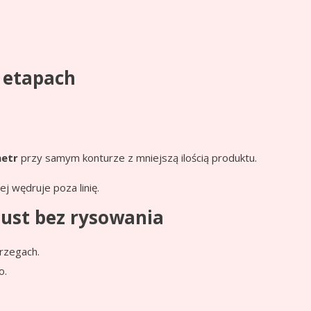
 etapach
metr
przy samym konturze z mniejszą ilością produktu.
j wędruje poza linię.
 ust bez rysowania
brzegach.
o.