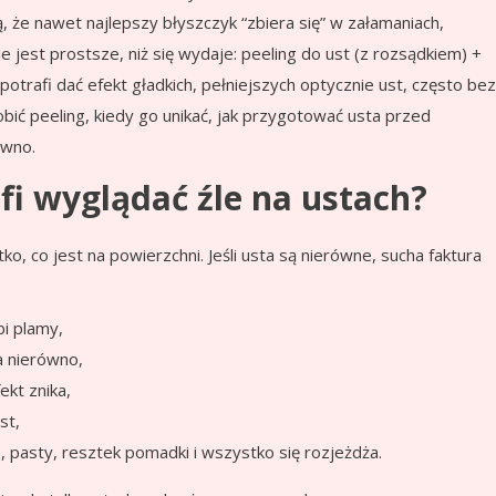
, że nawet najlepszy błyszczyk “zbiera się” w załamaniach,
e jest prostsze, niż się wydaje: peeling do ust (z rozsądkiem) +
 potrafi dać efekt gładkich, pełniejszych optycznie ust, często bez
obić peeling, kiedy go unikać, jak przygotować usta przed
ówno.
fi wyglądać źle na ustach?
tko, co jest na powierzchni. Jeśli usta są nierówne, sucha faktura
bi plamy,
a nierówno,
ekt znika,
st,
a, pasty, resztek pomadki i wszystko się rozjeżdża.