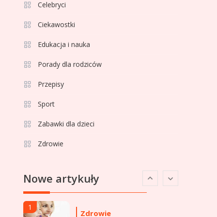
Celebryci
Ciekawostki
Celebryci
Adamek wiek: ile lat ma
Edukacja i nauka
4
legenda polskiego boksu?
Porady dla rodziców
Przepisy
Celebryci
Aga Grzelak wiek: odkryj
Sport
5
prawdę o popularnej
Zabawki dla dzieci
influencerce!
Zdrowie
Celebryci
Agata Buzek wiek:
6
Nowe artykuły
wszystko o aktorce i jej
karierze
1
Zdrowie