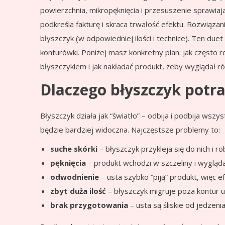
powierzchnia, mikropęknięcia i przesuszenie sprawiają
podkreśla fakturę i skraca trwałość efektu. Rozwiązani
błyszczyk (w odpowiedniej ilości i technice). Ten duet
konturówki. Poniżej masz konkretny plan: jak często r
błyszczykiem i jak nakładać produkt, żeby wyglądał r
Dlaczego błyszczyk potra
Błyszczyk działa jak “światło” – odbija i podbija wszys
będzie bardziej widoczna. Najczęstsze problemy to:
suche skórki
– błyszczyk przykleja się do nich i ro
pęknięcia
– produkt wchodzi w szczeliny i wygląd
odwodnienie
– usta szybko “piją” produkt, więc ef
zbyt duża ilość
– błyszczyk migruje poza kontur u
brak przygotowania
– usta są śliskie od jedzeni