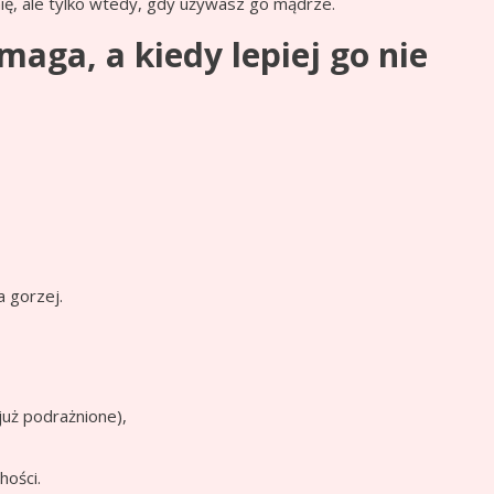
ię, ale tylko wtedy, gdy używasz go mądrze.
maga, a kiedy lepiej go nie
a gorzej.
już podrażnione),
hości.