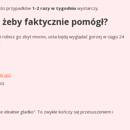
zości przypadków
1-2 razy w tygodniu
wystarczy.
t, żeby faktycznie pomógł?
eśli robisz go zbyt mocno, usta będą wyglądać gorzej w ciągu 24
.
do ust
.
u).
 idealnie gładko”. To zwykle kończy się przesuszeniem i