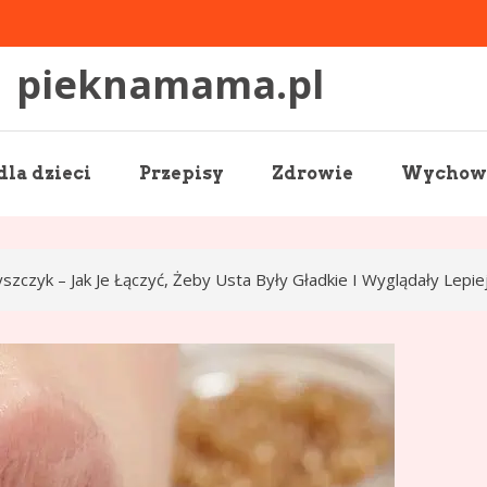
pieknamama.pl
la dzieci
Przepisy
Zdrowie
Wychowa
yszczyk – Jak Je Łączyć, Żeby Usta Były Gładkie I Wyglądały Lepi