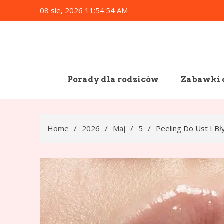
Skip
08 sie, 2026
11:54:55 AM
to
content
Porady dla rodziców
Zabawki d
Home
2026
Maj
5
Peeling Do Ust I Bł