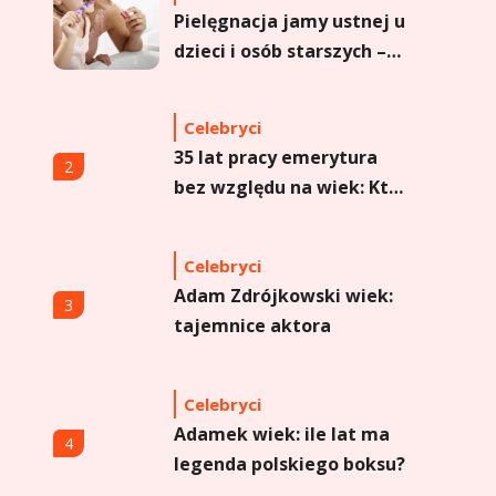
Pielęgnacja jamy ustnej u
dzieci i osób starszych –
dlaczego forma sprayu to
strzał w dziesiątkę?
Celebryci
35 lat pracy emerytura
2
bez względu na wiek: Kto
skorzysta?
Celebryci
Adam Zdrójkowski wiek:
3
tajemnice aktora
Celebryci
Adamek wiek: ile lat ma
4
legenda polskiego boksu?