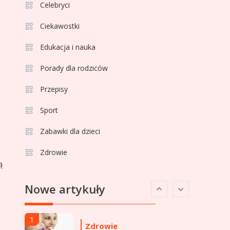
Celebryci
Ciekawostki
Celebryci
Adamek wiek: ile lat ma
Edukacja i nauka
4
legenda polskiego boksu?
Porady dla rodziców
Przepisy
Celebryci
Aga Grzelak wiek: odkryj
Sport
5
prawdę o popularnej
Zabawki dla dzieci
influencerce!
Zdrowie
Celebryci
ą
Agata Buzek wiek:
6
Nowe artykuły
wszystko o aktorce i jej
,
karierze
1
Zdrowie