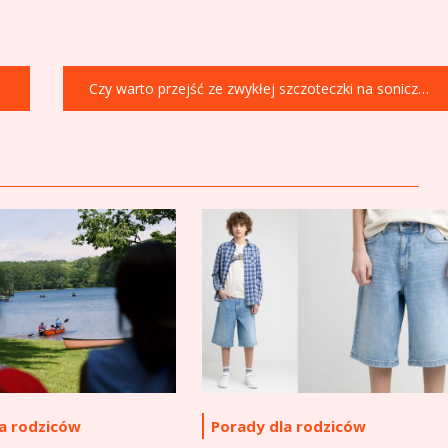
Czy warto przejść ze zwykłej szczoteczki na soniczną po 30. roku życia?
a rodziców
Porady dla rodziców