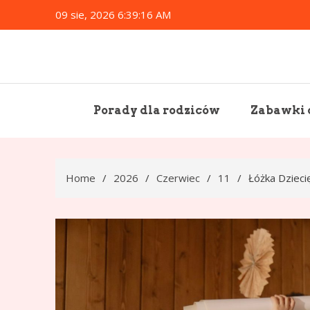
Skip
09 sie, 2026
6:39:17 AM
to
content
Porady dla rodziców
Zabawki d
Home
2026
Czerwiec
11
Łóżka Dzieci