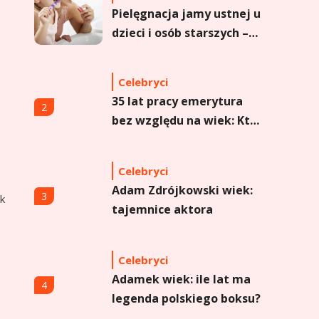
Pielęgnacja jamy ustnej u
dzieci i osób starszych –
dlaczego forma sprayu to
strzał w dziesiątkę?
Celebryci
35 lat pracy emerytura
2
bez względu na wiek: Kto
skorzysta?
Celebryci
Adam Zdrójkowski wiek:
3
ek
tajemnice aktora
Celebryci
Adamek wiek: ile lat ma
4
legenda polskiego boksu?