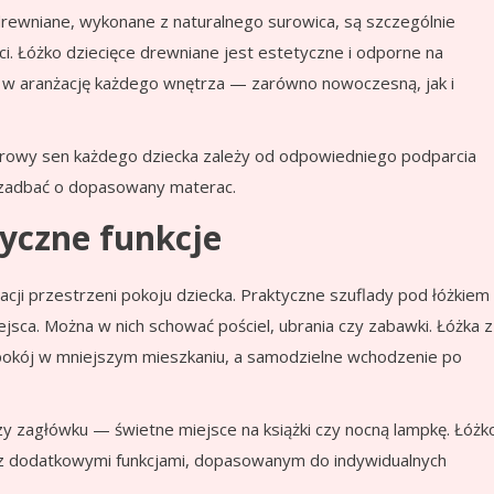
rewniane, wykonane z naturalnego surowica, są szczególnie
i. Łóżko dziecięce drewniane jest estetyczne i odporne na
 w aranżację każdego wnętrza — zarówno nowoczesną, jak i
rowy sen każdego dziecka zależy od odpowiedniego podparcia
u zadbać o dopasowany materac.
tyczne funkcje
acji przestrzeni pokoju dziecka. Praktyczne szuflady pod łóżkiem
ejsca. Można w nich schować pościel, ubrania czy zabawki. Łóżka z
 pokój w mniejszym mieszkaniu, a samodzielne wchodzenie po
y zagłówku — świetne miejsce na książki czy nocną lampkę. Łóżk
z dodatkowymi funkcjami, dopasowanym do indywidualnych