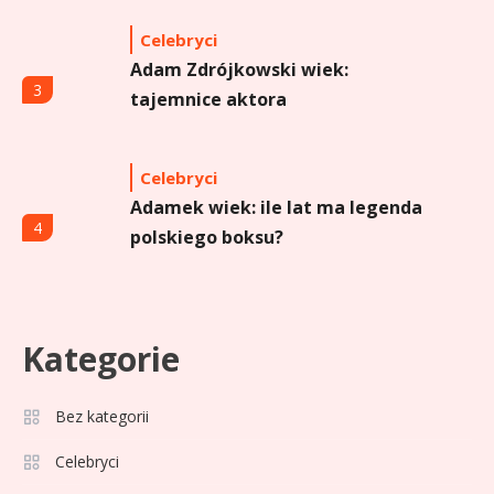
Celebryci
Adam Zdrójkowski wiek:
3
tajemnice aktora
Celebryci
Adamek wiek: ile lat ma legenda
4
polskiego boksu?
Celebryci
Aga Grzelak wiek: odkryj prawdę
Kategorie
5
o popularnej influencerce!
Bez kategorii
Celebryci
Celebryci
Agata Buzek wiek: wszystko o