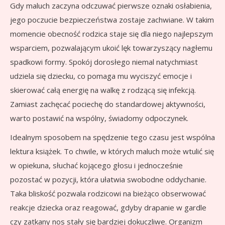
Gdy maluch zaczyna odczuwać pierwsze oznaki osłabienia,
jego poczucie bezpieczeństwa zostaje zachwiane. W takim
momencie obecność rodzica staje się dla niego najlepszym
wsparciem, pozwalającym ukoić lęk towarzyszący nagłemu
spadkowi formy. Spokój dorosłego niemal natychmiast
udziela się dziecku, co pomaga mu wyciszyć emocje i
skierować całą energię na walkę z rodzącą się infekcją.
Zamiast zachęcać pociechę do standardowej aktywności,
warto postawić na wspólny, świadomy odpoczynek.
Idealnym sposobem na spędzenie tego czasu jest wspólna
lektura książek. To chwile, w których maluch może wtulić się
w opiekuna, słuchać kojącego głosu i jednocześnie
pozostać w pozycji, która ułatwia swobodne oddychanie.
Taka bliskość pozwala rodzicowi na bieżąco obserwować
reakcje dziecka oraz reagować, gdyby drapanie w gardle
czy zatkany nos stały się bardziej dokuczliwe. Organizm