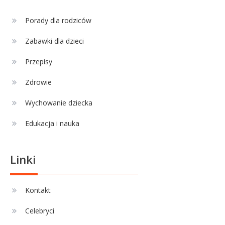
Celebryci
Porady dla rodziców
Adamek wiek: ile lat ma legenda
4
polskiego boksu?
Zabawki dla dzieci
Przepisy
Zdrowie
Wychowanie dziecka
Edukacja i nauka
Linki
Kontakt
Celebryci