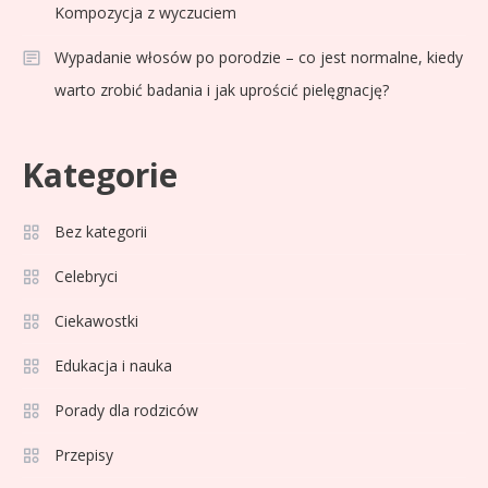
Kompozycja z wyczuciem
Wypadanie włosów po porodzie – co jest normalne, kiedy
warto zrobić badania i jak uprościć pielęgnację?
Kategorie
Celebryci
Adam Zdrójkowski wiek:
Bez kategorii
3
tajemnice aktora
Celebryci
Ciekawostki
Celebryci
Adamek wiek: ile lat ma legenda
Edukacja i nauka
4
polskiego boksu?
Porady dla rodziców
Przepisy
Celebryci