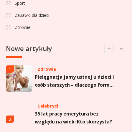
Aga Grzelak wiek: odkryj prawdę
Sport
5
o popularnej influencerce!
Zabawki dla dzieci
Zdrowie
Celebryci
Agata Buzek wiek: wszystko o
6
Nowe artykuły
aktorce i jej karierze
Zdrowie
1
Pielęgnacja jamy ustnej u dzieci i
osób starszych – dlaczego forma
sprayu to strzał w dziesiątkę?
Celebryci
35 lat pracy emerytura bez
2
względu na wiek: Kto skorzysta?