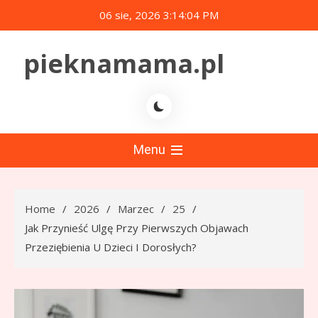
Skip
06 sie, 2026
3:14:05 PM
to
content
pieknamama.pl
Menu
Home
2026
Marzec
25
Jak Przynieść Ulgę Przy Pierwszych Objawach
Przeziębienia U Dzieci I Dorosłych?