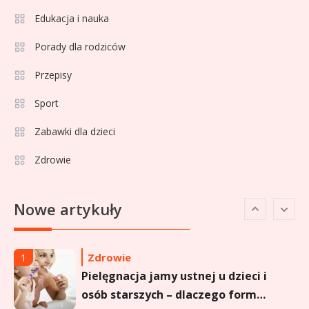
Adamek wiek: ile lat ma legenda
Edukacja i nauka
4
polskiego boksu?
Porady dla rodziców
Przepisy
Celebryci
Aga Grzelak wiek: odkryj prawdę
Sport
5
o popularnej influencerce!
Zabawki dla dzieci
Zdrowie
Celebryci
Agata Buzek wiek: wszystko o
6
Nowe artykuły
aktorce i jej karierze
Zdrowie
1
Pielęgnacja jamy ustnej u dzieci i
osób starszych – dlaczego forma