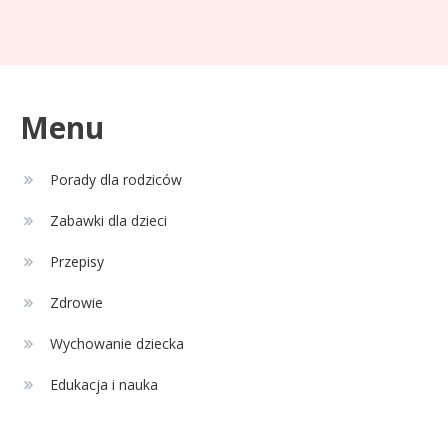
Celebryci
Adam Zdrójkowski wiek:
3
tajemnice aktora
Menu
Celebryci
Porady dla rodziców
Adamek wiek: ile lat ma legenda
4
polskiego boksu?
Zabawki dla dzieci
Przepisy
Zdrowie
Wychowanie dziecka
Edukacja i nauka