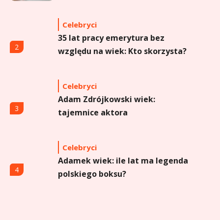
sprayu to strzał w dziesiątkę?
Celebryci
35 lat pracy emerytura bez
2
względu na wiek: Kto skorzysta?
Celebryci
Adam Zdrójkowski wiek:
3
tajemnice aktora
Celebryci
Adamek wiek: ile lat ma legenda
4
polskiego boksu?
Celebryci