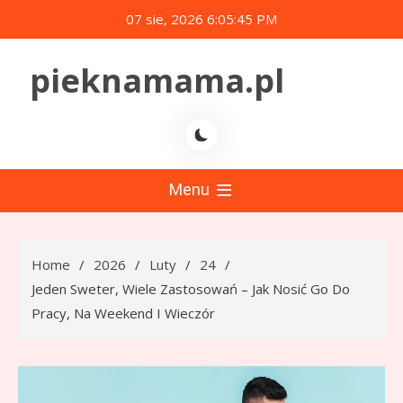
Skip
07 sie, 2026
6:05:46 PM
to
content
pieknamama.pl
Menu
Home
2026
Luty
24
Jeden Sweter, Wiele Zastosowań – Jak Nosić Go Do
Pracy, Na Weekend I Wieczór