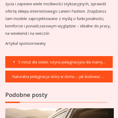
życia i zapewni wiele możliwości stylizacyjnych, sprawdź
ofertę sklepu internetowego Lanieri Fashion. Znajdziesz
tam modele zaprojektowane z myślą o funkcjonalności,
komforcie i ponadczasowym wyglądzie – idealne do pracy,
na weekend i na wieczór.
Artykuł sponsorowany
Nawigacja
5 minut dla siebie: rutyna pielęgnacyjna dla mamy, która nie ma czasu
wpisu
Naturalna pielęgnacja skóry w domu – jak budować świadome rytuały
Podobne posty