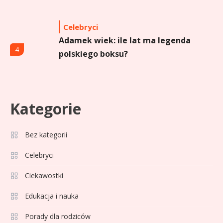
Celebryci
Adamek wiek: ile lat ma legenda
4
polskiego boksu?
Celebryci
Aga Grzelak wiek: odkryj prawdę
Kategorie
5
o popularnej influencerce!
Bez kategorii
Celebryci
Celebryci
Agata Buzek wiek: wszystko o
6
Ciekawostki
aktorce i jej karierze
Edukacja i nauka
Zdrowie
1
Porady dla rodziców