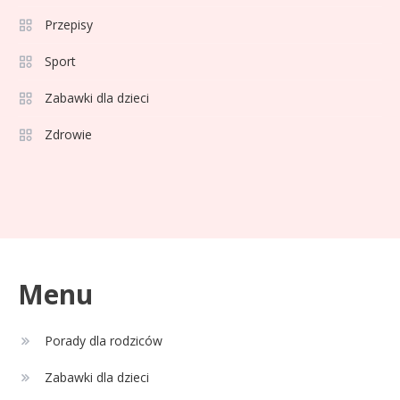
Pielęgnacja jamy ustnej u dzieci i
Przepisy
osób starszych – dlaczego forma
sprayu to strzał w dziesiątkę?
Sport
Celebryci
Zabawki dla dzieci
35 lat pracy emerytura bez
Zdrowie
2
względu na wiek: Kto skorzysta?
Celebryci
Adam Zdrójkowski wiek:
3
tajemnice aktora
Menu
Celebryci
Porady dla rodziców
Adamek wiek: ile lat ma legenda
4
polskiego boksu?
Zabawki dla dzieci