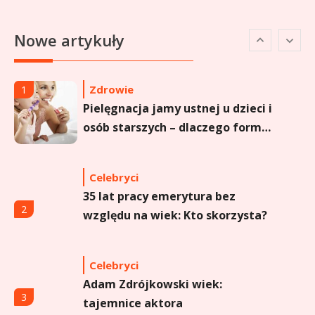
Celebryci
Agata Buzek wiek: wszystko o
6
Nowe artykuły
aktorce i jej karierze
Zdrowie
1
Pielęgnacja jamy ustnej u dzieci i
osób starszych – dlaczego forma
sprayu to strzał w dziesiątkę?
Celebryci
35 lat pracy emerytura bez
2
względu na wiek: Kto skorzysta?
Celebryci
Adam Zdrójkowski wiek:
3
tajemnice aktora