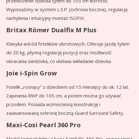
przewożenie dziecka tyłem do 105 cm wzrostu.
Wyposażony w system L.S.P. (ochrona boczna), regulację
nachylenia i intuicyjny montaż ISOFIX.
Britax Römer Dualfix M Plus
Klasyka wśród fotelików obrotowych. Oferuje jazdę tyłem
do 20 kg, płynną regulację pozycji oraz możliwość
obracania siedziska, co ułatwia wkładanie dziecka.
Joie i-Spin Grow
Fotelik „rosnący” z dzieckiem od 15 miesięcy do ok. 12 lat.
Zapewnia RWF do 105 cm, a potem można go używać
przodem. Posiada wzmocnioną konstrukcję i
zaawansowaną ochronę boczną Guard Surround Safety.
Maxi-Cosi Pearl 360 Pro
Model kompatybilny z bazą FamilyFix 360 Pro, wyposażoną