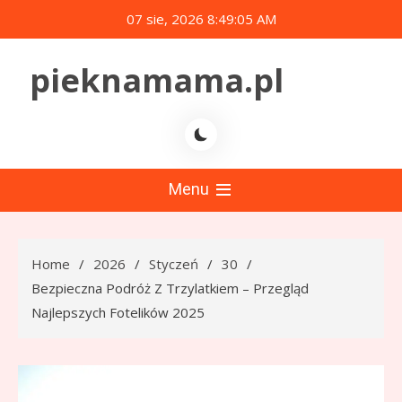
Skip
07 sie, 2026
8:49:06 AM
to
content
pieknamama.pl
Menu
Home
2026
Styczeń
30
Bezpieczna Podróż Z Trzylatkiem – Przegląd
Najlepszych Fotelików 2025