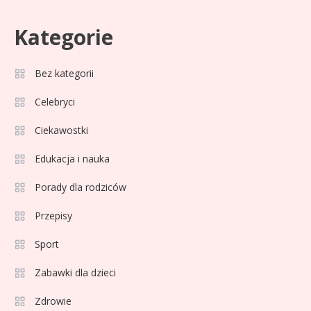
Kategorie
Celebryci
Adam Zdrójkowski wiek:
Bez kategorii
3
tajemnice aktora
Celebryci
Ciekawostki
Celebryci
Adamek wiek: ile lat ma legenda
Edukacja i nauka
4
polskiego boksu?
Porady dla rodziców
Przepisy
Celebryci
Aga Grzelak wiek: odkryj prawdę
Sport
5
o popularnej influencerce!
Zabawki dla dzieci
Zdrowie