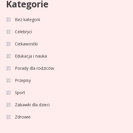
Kategorie
Celebryci
Adam Zdrójkowski wiek:
Bez kategorii
3
tajemnice aktora
Celebryci
Ciekawostki
Celebryci
Adamek wiek: ile lat ma legenda
Edukacja i nauka
4
polskiego boksu?
Porady dla rodziców
Przepisy
Celebryci
Aga Grzelak wiek: odkryj prawdę
Sport
5
o popularnej influencerce!
Zabawki dla dzieci
Zdrowie
Celebryci
Agata Buzek wiek: wszystko o