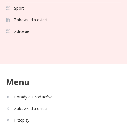
sprayu to strzał w dziesiątkę?
Sport
Celebryci
Zabawki dla dzieci
35 lat pracy emerytura bez
Zdrowie
2
względu na wiek: Kto skorzysta?
Celebryci
Adam Zdrójkowski wiek:
3
tajemnice aktora
Menu
Celebryci
Porady dla rodziców
Adamek wiek: ile lat ma legenda
4
polskiego boksu?
Zabawki dla dzieci
Przepisy