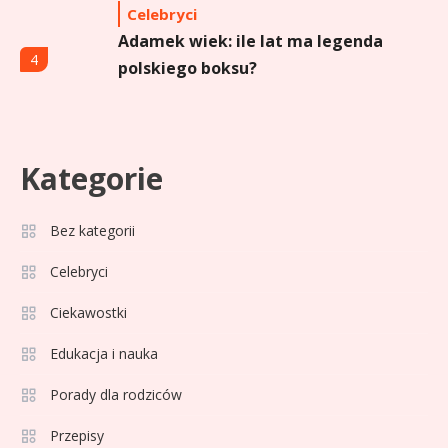
Celebryci
Adamek wiek: ile lat ma legenda
4
polskiego boksu?
Celebryci
Aga Grzelak wiek: odkryj prawdę
Kategorie
5
o popularnej influencerce!
Bez kategorii
Celebryci
Celebryci
Agata Buzek wiek: wszystko o
6
Ciekawostki
aktorce i jej karierze
Edukacja i nauka
Zdrowie
1
Porady dla rodziców
Pielęgnacja jamy ustnej u dzieci i
Przepisy
osób starszych – dlaczego forma