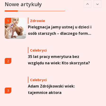
6
Nowe artykuły
aktorce i jej karierze
Zdrowie
1
Pielęgnacja jamy ustnej u dzieci i
osób starszych – dlaczego forma
sprayu to strzał w dziesiątkę?
Celebryci
35 lat pracy emerytura bez
2
względu na wiek: Kto skorzysta?
Celebryci
Adam Zdrójkowski wiek:
3
tajemnice aktora