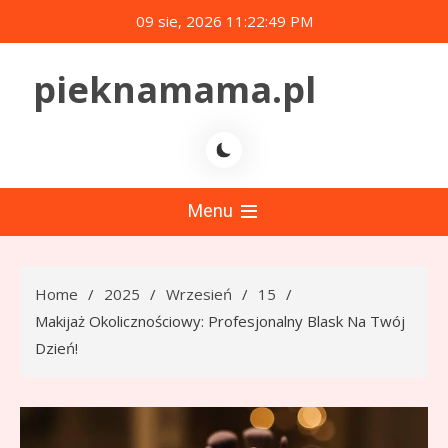
Skip
09 sie, 2026
11:22:50 PM
to
content
pieknamama.pl
Menu
Home
2025
Wrzesień
15
Makijaż Okolicznościowy: Profesjonalny Blask Na Twój
Dzień!