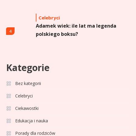
Celebryci
Adamek wiek: ile lat ma legenda
4
polskiego boksu?
Celebryci
Aga Grzelak wiek: odkryj prawdę
Kategorie
5
o popularnej influencerce!
Bez kategorii
Celebryci
Celebryci
Agata Buzek wiek: wszystko o
6
Ciekawostki
aktorce i jej karierze
Edukacja i nauka
Zdrowie
1
Porady dla rodziców