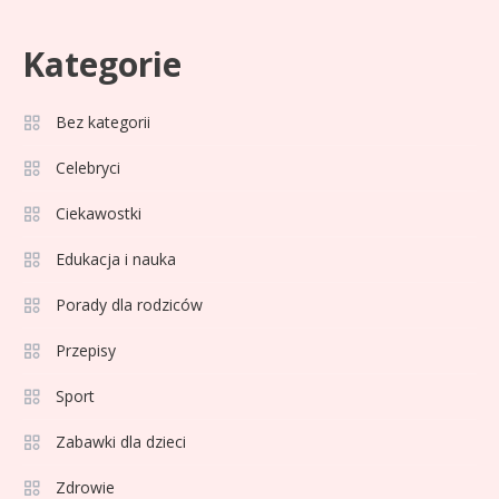
Kategorie
Celebryci
Adam Zdrójkowski wiek:
Bez kategorii
3
tajemnice aktora
Celebryci
Ciekawostki
Celebryci
Adamek wiek: ile lat ma legenda
Edukacja i nauka
4
polskiego boksu?
Porady dla rodziców
Przepisy
Celebryci
Aga Grzelak wiek: odkryj prawdę
Sport
5
o popularnej influencerce!
Zabawki dla dzieci
Zdrowie