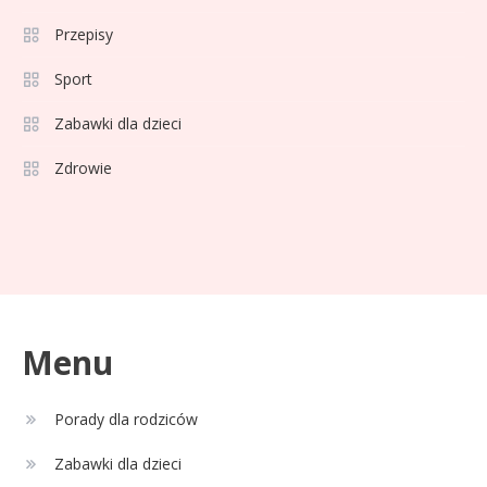
Pielęgnacja jamy ustnej u dzieci i
Przepisy
osób starszych – dlaczego forma
sprayu to strzał w dziesiątkę?
Sport
Celebryci
Zabawki dla dzieci
35 lat pracy emerytura bez
Zdrowie
2
względu na wiek: Kto skorzysta?
Celebryci
Adam Zdrójkowski wiek:
3
tajemnice aktora
Menu
Celebryci
Porady dla rodziców
Adamek wiek: ile lat ma legenda
4
polskiego boksu?
Zabawki dla dzieci