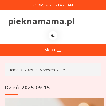
Skip
09 sie, 2026
8:14:30 AM
to
content
pieknamama.pl
Menu
Home
2025
Wrzesień
15
Dzień:
2025-09-15