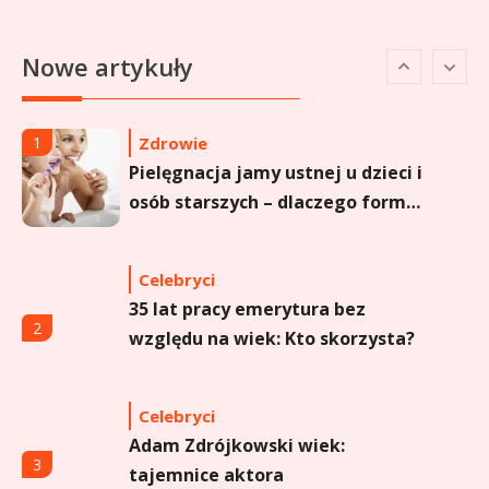
Celebryci
Agata Buzek wiek: wszystko o
6
Nowe artykuły
aktorce i jej karierze
Zdrowie
1
Pielęgnacja jamy ustnej u dzieci i
osób starszych – dlaczego forma
sprayu to strzał w dziesiątkę?
Celebryci
35 lat pracy emerytura bez
2
względu na wiek: Kto skorzysta?
Celebryci
Adam Zdrójkowski wiek:
3
tajemnice aktora