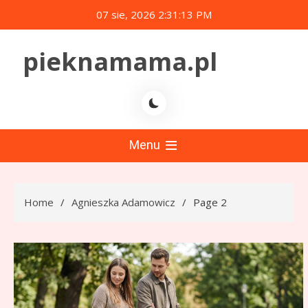
Skip
07 sie, 2026
2:31:15 PM
to
content
pieknamama.pl
Menu
Home
Agnieszka Adamowicz
Page 2