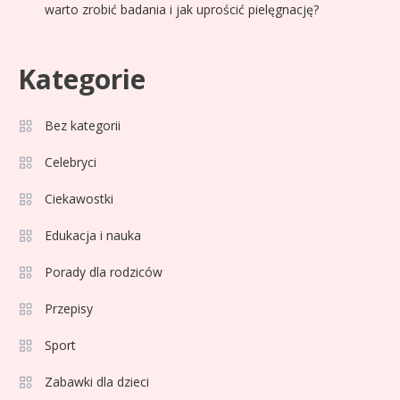
warto zrobić badania i jak uprościć pielęgnację?
Kategorie
Celebryci
Adam Zdrójkowski wiek:
Bez kategorii
3
tajemnice aktora
Celebryci
Ciekawostki
Celebryci
Adamek wiek: ile lat ma legenda
Edukacja i nauka
4
polskiego boksu?
Porady dla rodziców
Przepisy
Celebryci
Aga Grzelak wiek: odkryj prawdę
Sport
5
o popularnej influencerce!
Zabawki dla dzieci