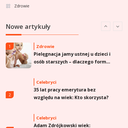
Zdrowie
Celebryci
Agata Buzek wiek: wszystko o
6
Nowe artykuły
aktorce i jej karierze
Zdrowie
1
Pielęgnacja jamy ustnej u dzieci i
osób starszych – dlaczego forma
sprayu to strzał w dziesiątkę?
Celebryci
35 lat pracy emerytura bez
2
względu na wiek: Kto skorzysta?
Celebryci
Adam Zdrójkowski wiek: