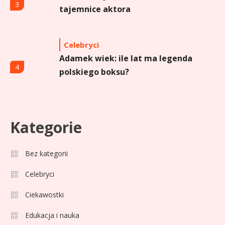
3
tajemnice aktora
Celebryci
Adamek wiek: ile lat ma legenda
4
polskiego boksu?
Celebryci
Aga Grzelak wiek: odkryj prawdę
Kategorie
5
o popularnej influencerce!
Bez kategorii
Celebryci
Celebryci
Agata Buzek wiek: wszystko o
6
Ciekawostki
aktorce i jej karierze
Edukacja i nauka