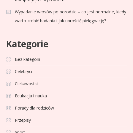
Wypadanie włosów po porodzie – co jest normalne, kiedy
warto zrobić badania i jak uprościć pielęgnację?
Kategorie
Celebryci
Adam Zdrójkowski wiek:
Bez kategorii
3
tajemnice aktora
Celebryci
Ciekawostki
Celebryci
Adamek wiek: ile lat ma legenda
Edukacja i nauka
4
polskiego boksu?
Porady dla rodziców
Przepisy
Celebryci
Aga Grzelak wiek: odkryj prawdę
Sport