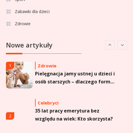
5
o popularnej influencerce!
Zabawki dla dzieci
Zdrowie
Celebryci
Agata Buzek wiek: wszystko o
6
Nowe artykuły
aktorce i jej karierze
Zdrowie
1
Pielęgnacja jamy ustnej u dzieci i
osób starszych – dlaczego forma
sprayu to strzał w dziesiątkę?
Celebryci
35 lat pracy emerytura bez
2
względu na wiek: Kto skorzysta?