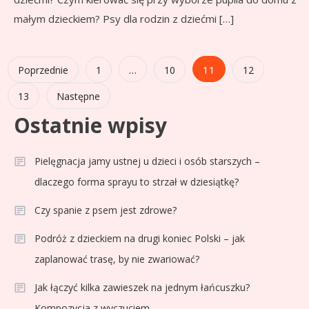
małym dzieckiem? Psy dla rodzin z dziećmi […]
Stronicowanie
…
11
Poprzednie
1
10
12
wpisów
13
Następne
Ostatnie wpisy
Pielęgnacja jamy ustnej u dzieci i osób starszych –
dlaczego forma sprayu to strzał w dziesiątkę?
Czy spanie z psem jest zdrowe?
Podróż z dzieckiem na drugi koniec Polski – jak
zaplanować trasę, by nie zwariować?
Jak łączyć kilka zawieszek na jednym łańcuszku?
Kompozycja z wyczuciem