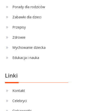
Celebryci
Porady dla rodziców
Adamek wiek: ile lat ma legenda
4
polskiego boksu?
Zabawki dla dzieci
Przepisy
Zdrowie
Wychowanie dziecka
Edukacja i nauka
Linki
Kontakt
Celebryci
Ciekawostki