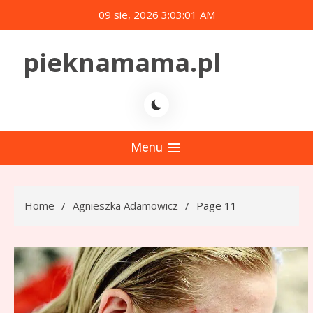
Skip
09 sie, 2026
3:03:03 AM
to
content
pieknamama.pl
Menu
Home
Agnieszka Adamowicz
Page 11