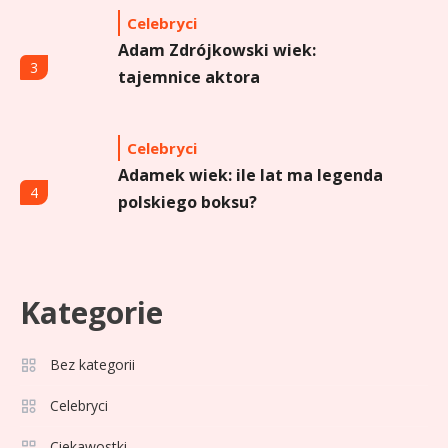
Celebryci
Adam Zdrójkowski wiek:
3
tajemnice aktora
Celebryci
Adamek wiek: ile lat ma legenda
4
polskiego boksu?
Celebryci
Aga Grzelak wiek: odkryj prawdę
Kategorie
5
o popularnej influencerce!
Bez kategorii
Celebryci
Celebryci
Agata Buzek wiek: wszystko o
6
Ciekawostki