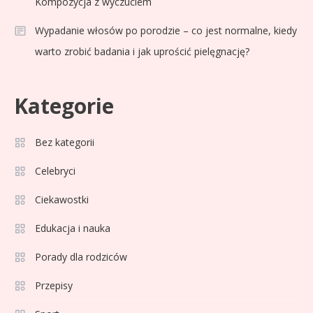
Kompozycja z wyczuciem
Wypadanie włosów po porodzie – co jest normalne, kiedy
warto zrobić badania i jak uprościć pielęgnację?
Kategorie
Celebryci
Adam Zdrójkowski wiek:
Bez kategorii
3
tajemnice aktora
Celebryci
Ciekawostki
Celebryci
Adamek wiek: ile lat ma legenda
Edukacja i nauka
4
polskiego boksu?
Porady dla rodziców
Przepisy
Celebryci