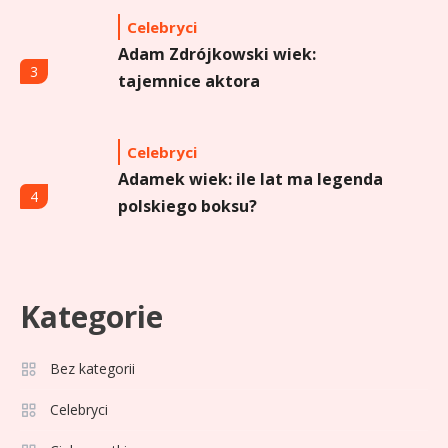
Celebryci
Adam Zdrójkowski wiek:
3
tajemnice aktora
Celebryci
Adamek wiek: ile lat ma legenda
4
polskiego boksu?
Celebryci
Aga Grzelak wiek: odkryj prawdę
Kategorie
5
o popularnej influencerce!
Bez kategorii
Celebryci
Celebryci
Agata Buzek wiek: wszystko o
6