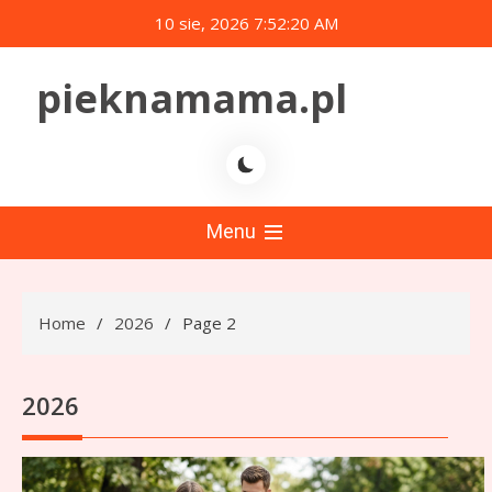
Skip
10 sie, 2026
7:52:22 AM
to
content
pieknamama.pl
Menu
Home
2026
Page 2
2026