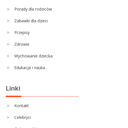
Celebryci
Porady dla rodziców
Adamek wiek: ile lat ma legenda
4
polskiego boksu?
Zabawki dla dzieci
Przepisy
Zdrowie
Wychowanie dziecka
Edukacja i nauka
Linki
Kontakt
Celebryci