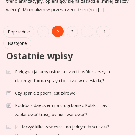
trend aranżacyjny, opierający się na zasadzie „mniej znaczy
więcej”. Minimalizm w przestrzeni dziecięcej […]
Stronicowanie
2
…
Poprzednie
1
3
11
wpisów
Następne
Ostatnie wpisy
Pielęgnacja jamy ustnej u dzieci i osób starszych –
dlaczego forma sprayu to strzał w dziesiątkę?
Czy spanie z psem jest zdrowe?
Podróż z dzieckiem na drugi koniec Polski – jak
zaplanować trasę, by nie zwariować?
Jak łączyć kilka zawieszek na jednym łańcuszku?