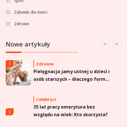
Aga Grzelak wiek: odkryj prawdę
Sport
5
o popularnej influencerce!
Zabawki dla dzieci
Zdrowie
Celebryci
Agata Buzek wiek: wszystko o
6
Nowe artykuły
aktorce i jej karierze
Zdrowie
1
Pielęgnacja jamy ustnej u dzieci i
osób starszych – dlaczego forma
sprayu to strzał w dziesiątkę?
Celebryci
35 lat pracy emerytura bez
2
względu na wiek: Kto skorzysta?