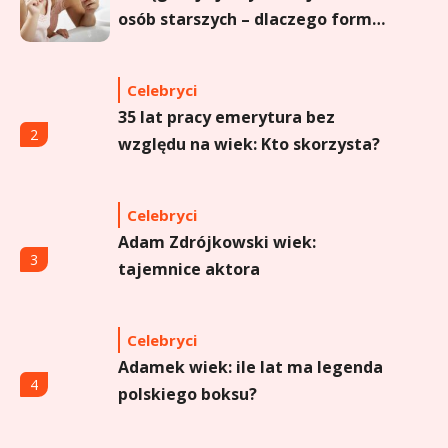
osób starszych – dlaczego forma
sprayu to strzał w dziesiątkę?
Celebryci
35 lat pracy emerytura bez
2
względu na wiek: Kto skorzysta?
Celebryci
Adam Zdrójkowski wiek:
3
tajemnice aktora
Celebryci
Adamek wiek: ile lat ma legenda
4
polskiego boksu?