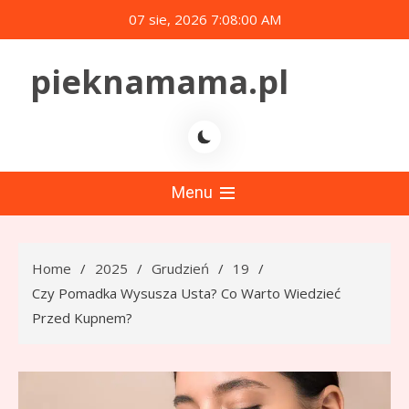
Skip
07 sie, 2026
7:08:01 AM
to
content
pieknamama.pl
Menu
Home
2025
Grudzień
19
Czy Pomadka Wysusza Usta? Co Warto Wiedzieć
Przed Kupnem?