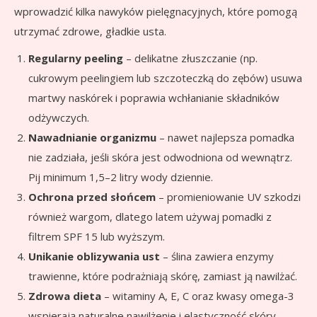
wprowadzić kilka nawyków pielęgnacyjnych, które pomogą
utrzymać zdrowe, gładkie usta.
Regularny peeling
– delikatne złuszczanie (np.
cukrowym peelingiem lub szczoteczką do zębów) usuwa
martwy naskórek i poprawia wchłanianie składników
odżywczych.
Nawadnianie organizmu
– nawet najlepsza pomadka
nie zadziała, jeśli skóra jest odwodniona od wewnątrz.
Pij minimum 1,5–2 litry wody dziennie.
Ochrona przed słońcem
– promieniowanie UV szkodzi
również wargom, dlatego latem używaj pomadki z
filtrem SPF 15 lub wyższym.
Unikanie oblizywania ust
– ślina zawiera enzymy
trawienne, które podrażniają skórę, zamiast ją nawilżać.
Zdrowa dieta
– witaminy A, E, C oraz kwasy omega-3
wspierają naturalne nawilżenie i elastyczność skóry.