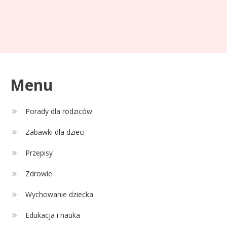
Celebryci
Adam Zdrójkowski wiek:
3
tajemnice aktora
Menu
Celebryci
Porady dla rodziców
Adamek wiek: ile lat ma legenda
4
polskiego boksu?
Zabawki dla dzieci
Przepisy
Zdrowie
Wychowanie dziecka
Edukacja i nauka