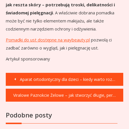
jak reszta skóry – potrzebują troski, delikatności i
świadomej pielęgnacji
. A właściwie dobrana pomadka
może być nie tylko elementem makijażu, ale także
codziennym narzędziem ochrony i odżywienia.
Pomadki do ust dostępne na waybeauty.pl
pozwolą ci
zadbać zarówno o wygląd, jak i pielęgnację ust.
Artykuł sponsorowany
Nawigacja
Aparat ortodontyczny dla dzieci – kiedy warto rozpocząć leczenie?
wpisu
Viralowe Paznokcie Żelowe – jak stworzyć długie, perfekcyjnie zbudowane paznokcie żelem?
Podobne posty