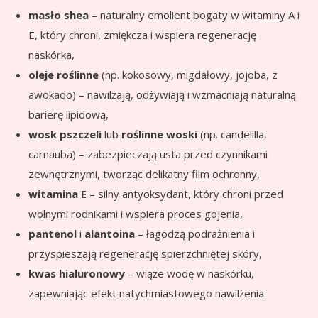
masło shea
– naturalny emolient bogaty w witaminy A i
E, który chroni, zmiękcza i wspiera regenerację
naskórka,
oleje roślinne
(np. kokosowy, migdałowy, jojoba, z
awokado) – nawilżają, odżywiają i wzmacniają naturalną
barierę lipidową,
wosk pszczeli
lub
roślinne woski
(np. candelilla,
carnauba) – zabezpieczają usta przed czynnikami
zewnętrznymi, tworząc delikatny film ochronny,
witamina E
– silny antyoksydant, który chroni przed
wolnymi rodnikami i wspiera proces gojenia,
pantenol
i
alantoina
– łagodzą podrażnienia i
przyspieszają regenerację spierzchniętej skóry,
kwas hialuronowy
– wiąże wodę w naskórku,
zapewniając efekt natychmiastowego nawilżenia.