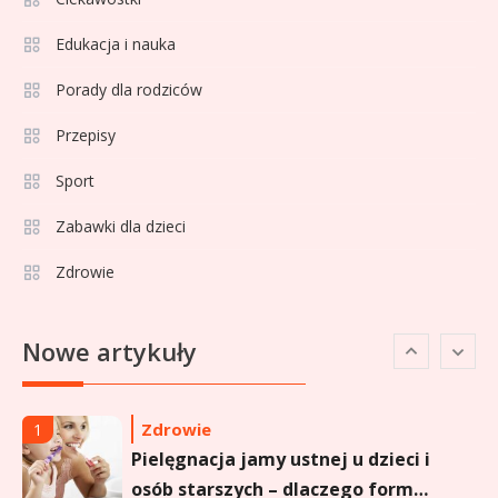
Celebryci
Adamek wiek: ile lat ma legenda
Edukacja i nauka
4
polskiego boksu?
Porady dla rodziców
Przepisy
Celebryci
Aga Grzelak wiek: odkryj prawdę
Sport
5
o popularnej influencerce!
Zabawki dla dzieci
Zdrowie
Celebryci
Agata Buzek wiek: wszystko o
6
Nowe artykuły
aktorce i jej karierze
Zdrowie
1
Pielęgnacja jamy ustnej u dzieci i
osób starszych – dlaczego forma