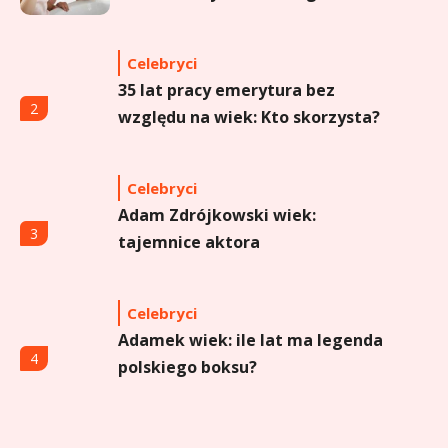
sprayu to strzał w dziesiątkę?
Celebryci
35 lat pracy emerytura bez
2
względu na wiek: Kto skorzysta?
Celebryci
Adam Zdrójkowski wiek:
3
tajemnice aktora
Celebryci
Adamek wiek: ile lat ma legenda
4
polskiego boksu?
Celebryci