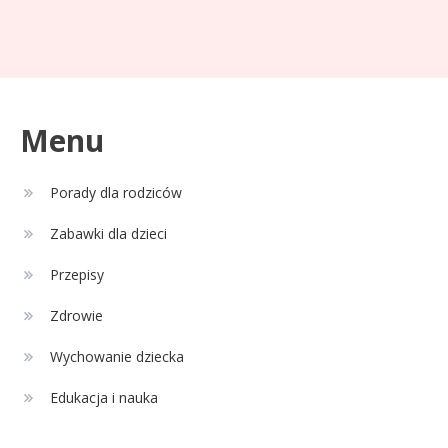
Celebryci
Adam Zdrójkowski wiek:
3
tajemnice aktora
Menu
Celebryci
Porady dla rodziców
Adamek wiek: ile lat ma legenda
4
polskiego boksu?
Zabawki dla dzieci
Przepisy
Zdrowie
Wychowanie dziecka
Edukacja i nauka