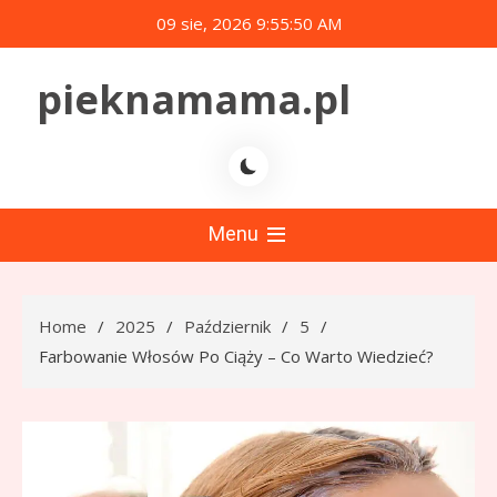
Skip
09 sie, 2026
9:55:50 AM
to
content
pieknamama.pl
Menu
Home
2025
Październik
5
Farbowanie Włosów Po Ciąży – Co Warto Wiedzieć?