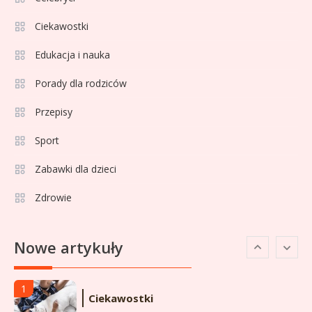
Ciekawostki
Celebryci
Adamek wiek: ile lat ma legenda
Edukacja i nauka
4
polskiego boksu?
Porady dla rodziców
Przepisy
Celebryci
Aga Grzelak wiek: odkryj prawdę
Sport
5
o popularnej influencerce!
Zabawki dla dzieci
Zdrowie
Celebryci
Agata Buzek wiek: wszystko o
6
Nowe artykuły
aktorce i jej karierze
1
Ciekawostki