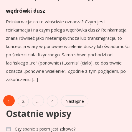
wędrówki dusz
Reinkarnacja: co to właściwie oznacza? Czym jest
reinkarnacja i na czym polega wędrówka dusz? Reinkarnacja,
znana również jako metempsychoza lub transmigracja, to
koncepcja wiary w ponowne wcielenie duszy lub świadomości
po śmierci ciała fizycznego. Samo słowo pochodzi od
łacińskiego „re” (ponownie) i „carnis” (ciało), co dosłownie
oznacza „ponowne wcielenie”. Zgodnie z tym poglądem, po
zakończeniu […]
Stronicowanie
1
…
2
4
Następne
Ostatnie wpisy
wpisów
Czy spanie z psem jest zdrowe?