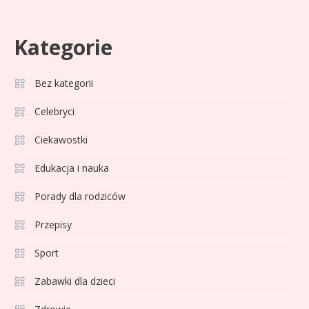
Celebryci
Aga Grzelak wiek: odkryj prawdę
Kategorie
5
o popularnej influencerce!
Bez kategorii
Celebryci
Celebryci
Agata Buzek wiek: wszystko o
6
Ciekawostki
aktorce i jej karierze
Edukacja i nauka
1
Ciekawostki
Porady dla rodziców
Czy spanie z psem jest zdrowe?
Przepisy
Sport
Celebryci
Zabawki dla dzieci
35 lat pracy emerytura bez