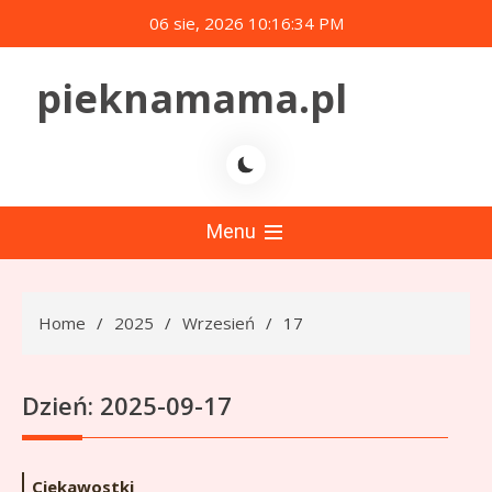
Skip
06 sie, 2026
10:16:34 PM
to
content
pieknamama.pl
Menu
Home
2025
Wrzesień
17
Dzień:
2025-09-17
Ciekawostki