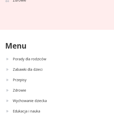
Zdrowie
2
względu na wiek: Kto skorzysta?
Celebryci
Adam Zdrójkowski wiek:
3
tajemnice aktora
Menu
Celebryci
Porady dla rodziców
Adamek wiek: ile lat ma legenda
4
polskiego boksu?
Zabawki dla dzieci
Przepisy
Zdrowie
Wychowanie dziecka
Edukacja i nauka