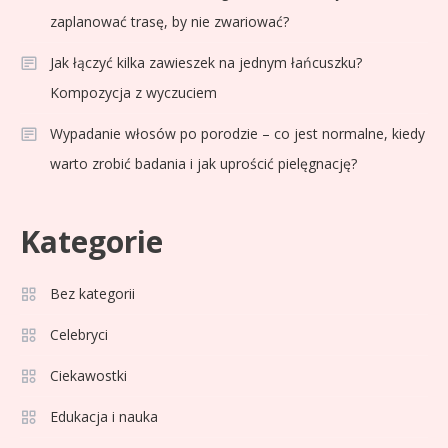
zaplanować trasę, by nie zwariować?
Jak łączyć kilka zawieszek na jednym łańcuszku?
Kompozycja z wyczuciem
Wypadanie włosów po porodzie – co jest normalne, kiedy
warto zrobić badania i jak uprościć pielęgnację?
Kategorie
Celebryci
Adam Zdrójkowski wiek:
Bez kategorii
3
tajemnice aktora
Celebryci
Ciekawostki
Celebryci
Adamek wiek: ile lat ma legenda
Edukacja i nauka
4
polskiego boksu?