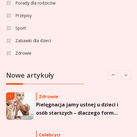
Porady dla rodziców
Przepisy
Celebryci
Aga Grzelak wiek: odkryj prawdę
Sport
5
o popularnej influencerce!
Zabawki dla dzieci
Zdrowie
Celebryci
Agata Buzek wiek: wszystko o
6
Nowe artykuły
aktorce i jej karierze
Zdrowie
1
Pielęgnacja jamy ustnej u dzieci i
osób starszych – dlaczego forma
sprayu to strzał w dziesiątkę?
Celebryci