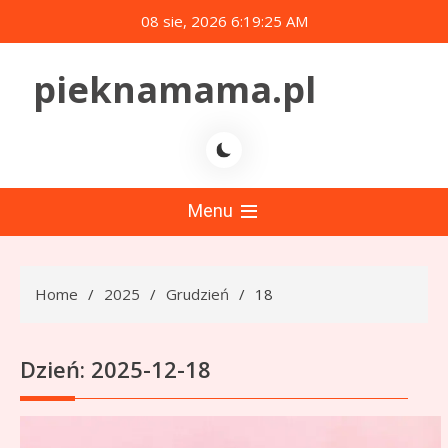
Skip
08 sie, 2026
6:19:25 AM
to
content
pieknamama.pl
Menu
Home
2025
Grudzień
18
Dzień:
2025-12-18