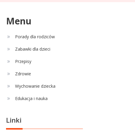
3
tajemnice aktora
Menu
Celebryci
Porady dla rodziców
Adamek wiek: ile lat ma legenda
4
polskiego boksu?
Zabawki dla dzieci
Przepisy
Zdrowie
Wychowanie dziecka
Edukacja i nauka
Linki