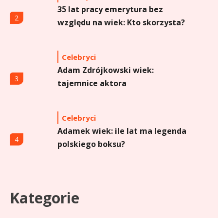
35 lat pracy emerytura bez
2
względu na wiek: Kto skorzysta?
Celebryci
Adam Zdrójkowski wiek:
3
tajemnice aktora
Celebryci
Adamek wiek: ile lat ma legenda
4
polskiego boksu?
Celebryci
Aga Grzelak wiek: odkryj prawdę
Kategorie
5
o popularnej influencerce!